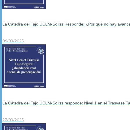
La Cátedra del Tajo UCLM-Soliss Responde: ¿Por qué no hay avances 
06/03/2025
La Cátedra del Tajo UCLM-Soliss responde: Nivel 1 en el Trasvase T
27/03/2025