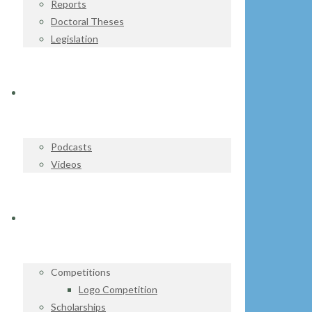
Reports
Doctoral Theses
Legislation
WATCH & LISTEN
Podcasts
Videos
GET INVOLVED
Competitions
Logo Competition
Scholarships