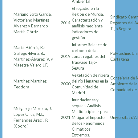
Ambiental
El regadío en la
Mariano Soto García,
Región de Murcia.
Sindicato Centr
Victoriano Martínez
Caracterización y
2014
Regantes del A
Álvarez y Bernardo
análisis mediante
Tajo Segura
Martín Górriz
indicadores de
gestión
Informe: Balance de
Martin-Górriz, B.;
carbono de las
Gallego-Elvira, B.;
Polytechnic Uni
2019
zonas regables del
Martínez-Álvarez, V. y
Cartagena
trasvase Tajo-
Maestre-Valero J.F.
Segura
Vegetación de ribera
Consejería de 
Martínez Martínez,
del río Henares en la
2000
Ambiente de la
Teodora
Comunidad de
Comunidad de
Madrid
Inundaciones y
sequías. Análisis
Melgarejo Moreno, J. ,
Multidisciplinar para
López Ortiz, M.I.,
2021
Mitigar el Impacto
Universitat d’A
Fernández Aracil, P.
de los Fenómenos
(Coord.)
Climáticos
Extremos.