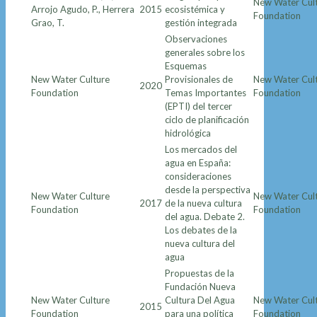
New Water Cul
Arrojo Agudo, P., Herrera
2015
ecosistémica y
Foundation
Grao, T.
gestión integrada
Observaciones
generales sobre los
Esquemas
New Water Culture
Provisionales de
New Water Cul
2020
Foundation
Temas Importantes
Foundation
(EPTI) del tercer
ciclo de planificación
hidrológica
Los mercados del
agua en España:
consideraciones
desde la perspectiva
New Water Culture
New Water Cul
2017
de la nueva cultura
Foundation
Foundation
del agua. Debate 2.
Los debates de la
nueva cultura del
agua
Propuestas de la
Fundación Nueva
New Water Culture
Cultura Del Agua
New Water Cul
2015
Foundation
para una política
Foundation