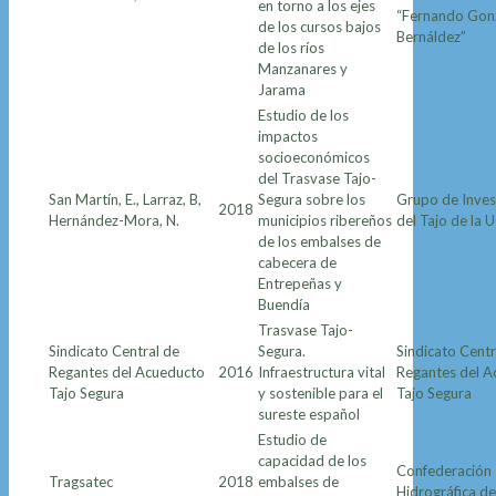
en torno a los ejes
“Fernando Gon
de los cursos bajos
Bernáldez”
de los ríos
Manzanares y
Jarama
Estudio de los
impactos
socioeconómicos
del Trasvase Tajo-
San Martín, E., Larraz, B,
Segura sobre los
Grupo de Inves
2018
Hernández-Mora, N.
municipios ribereños
del Tajo de la
de los embalses de
cabecera de
Entrepeñas y
Buendía
Trasvase Tajo-
Sindicato Central de
Segura.
Sindicato Centr
Regantes del Acueducto
2016
Infraestructura vital
Regantes del A
Tajo Segura
y sostenible para el
Tajo Segura
sureste español
Estudio de
capacidad de los
Confederación
Tragsatec
2018
embalses de
Hidrográfica de