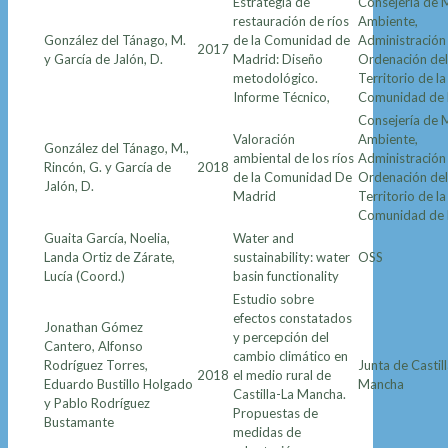
Estrategia de
Consejería de 
restauración de ríos
Ambiente,
González del Tánago, M.
de la Comunidad de
Administración 
2017
y García de Jalón, D.
Madrid: Diseño
Ordenación del
metodológico.
Territorio de la
Informe Técnico,
Comunidad de
Consejería de 
Valoración
Ambiente,
González del Tánago, M.,
ambiental de los ríos
Administración 
Rincón, G. y García de
2018
de la Comunidad De
Ordenación del
Jalón, D.
Madrid
Territorio de la
Comunidad de
Guaita García, Noelia,
Water and
Landa Ortiz de Zárate,
sustainability: water
OSS
Lucía (Coord.)
basin functionality
Estudio sobre
efectos constatados
Jonathan Gómez
y percepción del
Cantero, Alfonso
cambio climático en
Rodríguez Torres,
Junta de Castil
2018
el medio rural de
Eduardo Bustillo Holgado
Mancha
Castilla-La Mancha.
y Pablo Rodríguez
Propuestas de
Bustamante
medidas de