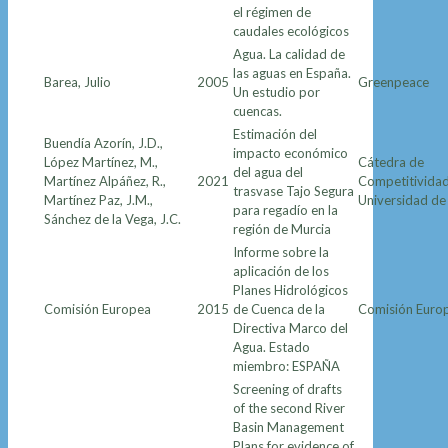
el régimen de
caudales ecológicos
Agua. La calidad de
las aguas en España.
Barea, Julio
2005
Greenpeace
Un estudio por
cuencas.
Estimación del
Buendía Azorín, J.D.,
impacto económico
López Martínez, M.,
Cátedra de
del agua del
Martínez Alpáñez, R.,
2021
Competitividad
trasvase Tajo Segura
Martínez Paz, J.M.,
Universidad de
para regadío en la
Sánchez de la Vega, J.C.
región de Murcia
Informe sobre la
aplicación de los
Planes Hidrológicos
Comisión Europea
2015
de Cuenca de la
Comisión Euro
Directiva Marco del
Agua. Estado
miembro: ESPAÑA
Screening of drafts
of the second River
Basin Management
Plans for evidence of