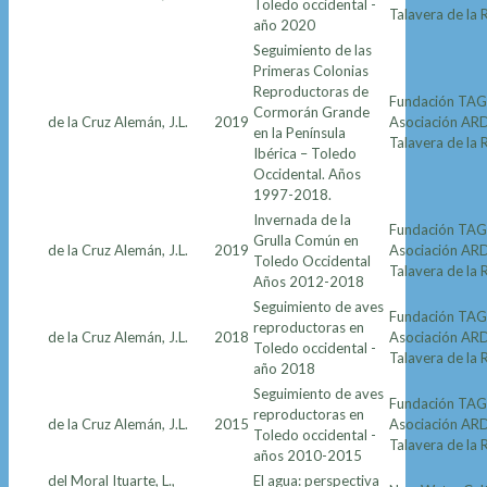
Toledo occidental -
Talavera de la 
año 2020
Seguimiento de las
Primeras Colonias
Reproductoras de
Fundación TAG
Cormorán Grande
de la Cruz Alemán, J.L.
2019
Asociación AR
en la Península
Talavera de la 
Ibérica – Toledo
Occidental. Años
1997-2018.
Invernada de la
Fundación TAG
Grulla Común en
de la Cruz Alemán, J.L.
2019
Asociación AR
Toledo Occidental
Talavera de la 
Años 2012-2018
Seguimiento de aves
Fundación TAG
reproductoras en
de la Cruz Alemán, J.L.
2018
Asociación AR
Toledo occidental -
Talavera de la 
año 2018
Seguimiento de aves
Fundación TAG
reproductoras en
de la Cruz Alemán, J.L.
2015
Asociación AR
Toledo occidental -
Talavera de la 
años 2010-2015
del Moral Ituarte, L.,
El agua: perspectiva