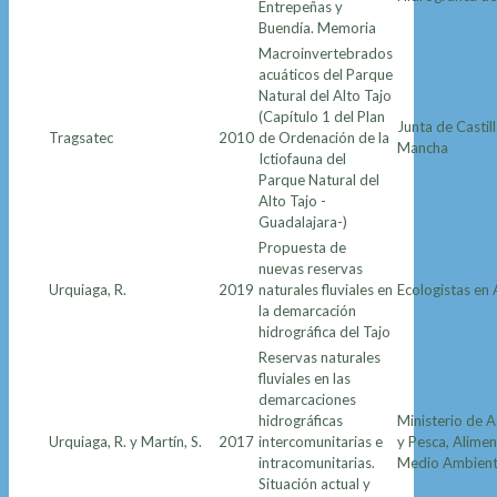
Entrepeñas y
Buendía. Memoria
Macroinvertebrados
acuáticos del Parque
Natural del Alto Tajo
(Capítulo 1 del Plan
Junta de Castil
Tragsatec
2010
de Ordenación de la
Mancha
Ictiofauna del
Parque Natural del
Alto Tajo -
Guadalajara-)
Propuesta de
nuevas reservas
Urquiaga, R.
2019
naturales fluviales en
Ecologistas en 
la demarcación
hidrográfica del Tajo
Reservas naturales
fluviales en las
demarcaciones
hidrográficas
Ministerio de A
Urquiaga, R. y Martín, S.
2017
intercomunitarias e
y Pesca, Alimen
intracomunitarias.
Medio Ambien
Situación actual y