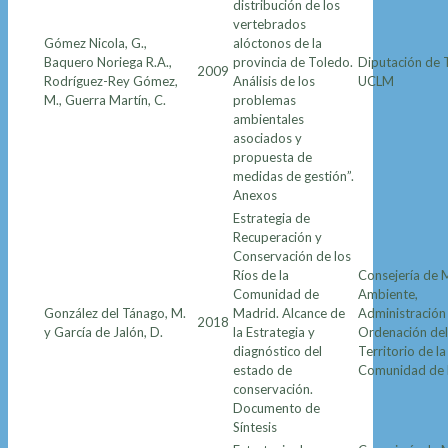
distribución de los
vertebrados
Gómez Nicola, G.,
alóctonos de la
Baquero Noriega R.A.,
provincia de Toledo.
Diputación de 
2009
Rodríguez-Rey Gómez,
Análisis de los
UCLM
M., Guerra Martín, C.
problemas
ambientales
asociados y
propuesta de
medidas de gestión”.
Anexos
Estrategia de
Recuperación y
Conservación de los
Ríos de la
Consejería de 
Comunidad de
Ambiente,
González del Tánago, M.
Madrid. Alcance de
Administración 
2018
y García de Jalón, D.
la Estrategia y
Ordenación del
diagnóstico del
Territorio de la
estado de
Comunidad de
conservación.
Documento de
Síntesis