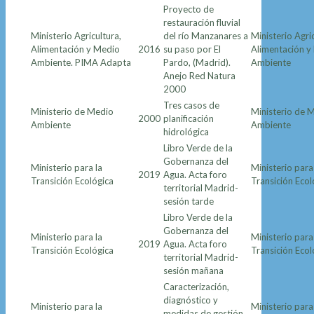
Proyecto de
restauración fluvial
Ministerio Agricultura,
del río Manzanares a
Ministerio Agric
Alimentación y Medio
2016
su paso por El
Alimentación y
Ambiente. PIMA Adapta
Pardo, (Madrid).
Ambiente
Anejo Red Natura
2000
Tres casos de
Ministerio de Medio
Ministerio de 
2000
planificación
Ambiente
Ambiente
hidrológica
Libro Verde de la
Gobernanza del
Ministerio para la
Ministerio para
2019
Agua. Acta foro
Transición Ecológica
Transición Ecol
territorial Madrid-
sesión tarde
Libro Verde de la
Gobernanza del
Ministerio para la
Ministerio para
2019
Agua. Acta foro
Transición Ecológica
Transición Ecol
territorial Madrid-
sesión mañana
Caracterización,
diagnóstico y
Ministerio para la
Ministerio para
medidas de gestión