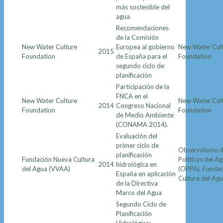
más sostenible del
agua
Recomendaciones
de la Comisión
New Water Culture
Europea al gobierno
New Water Cul
2015
Foundation
de España para el
Foundation
segundo ciclo de
planificación
Participación de la
FNCA en el
New Water Culture
New Water Cul
2014
Congreso Nacional
Foundation
Foundation
de Medio Ambiente
(CONAMA 2014).
Evaluación del
primer ciclo de
Observatorio d
planificación
Fundación Nueva Cultura
Políticas del A
2014
hidrológica en
del Agua (VVAA)
(OPPA). Funda
España en aplicación
Cultura del Ag
de la Directiva
Marco del Agua
Segundo Ciclo de
Planificación