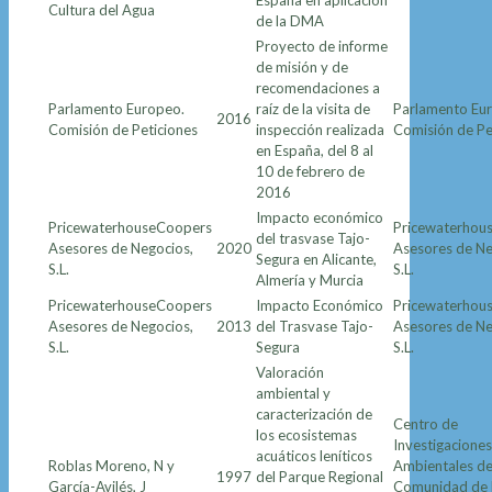
España en aplicación
Cultura del Agua
de la DMA
Proyecto de informe
de misión y de
recomendaciones a
Parlamento Europeo.
raíz de la visita de
Parlamento Eu
2016
Comisión de Peticiones
inspección realizada
Comisión de Pe
en España, del 8 al
10 de febrero de
2016
Impacto económico
PricewaterhouseCoopers
Pricewaterhou
del trasvase Tajo-
Asesores de Negocios,
2020
Asesores de Ne
Segura en Alicante,
S.L.
S.L.
Almería y Murcia
PricewaterhouseCoopers
Impacto Económico
Pricewaterhou
Asesores de Negocios,
2013
del Trasvase Tajo-
Asesores de Ne
S.L.
Segura
S.L.
Valoración
ambiental y
caracterización de
Centro de
los ecosistemas
Investigaciones
acuáticos leníticos
Roblas Moreno, N y
Ambientales de
1997
del Parque Regional
García-Avilés, J
Comunidad de