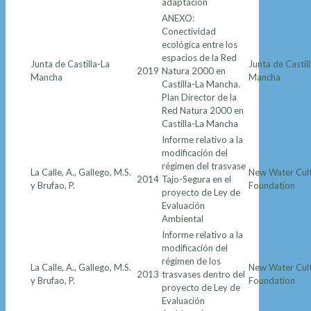
adaptación
ANEXO:
Conectividad
ecológica entre los
espacios de la Red
Junta de Castilla-La
Junta de Castil
2019
Natura 2000 en
Mancha
Mancha
Castilla-La Mancha.
Plan Director de la
Red Natura 2000 en
Castilla-La Mancha
Informe relativo a la
modificación del
régimen del trasvase
La Calle, A., Gallego, M.S.
New Water Cul
2014
Tajo-Segura en el
y Brufao, P.
Foundation
proyecto de Ley de
Evaluación
Ambiental
Informe relativo a la
modificación del
régimen de los
La Calle, A., Gallego, M.S.
New Water Cul
2013
trasvases dentro del
y Brufao, P.
Foundation
proyecto de Ley de
Evaluación