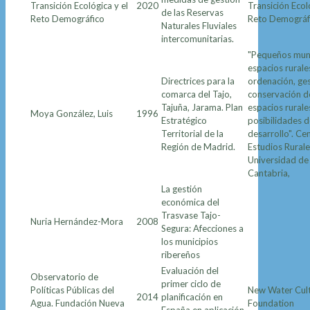
Transición Ecológica y el
2020
Transición Ecol
de las Reservas
Reto Demográfico
Reto Demográf
Naturales Fluviales
intercomunitarias.
"Pequeños muni
espacios rurale
Directrices para la
ordenación, ges
comarca del Tajo,
conservación d
Tajuña, Jarama. Plan
espacios rurale
Moya González, Luis
1996
Estratégico
posibilidades d
Territorial de la
desarrollo". Ce
Región de Madrid.
Estudios Rurale
Universidad de
Cantabria,
La gestión
económica del
Trasvase Tajo-
Nuria Hernández-Mora
2008
Segura: Afecciones a
los municipios
ribereños
Evaluación del
Observatorio de
primer ciclo de
Políticas Públicas del
New Water Cul
2014
planificación en
Agua. Fundación Nueva
Foundation