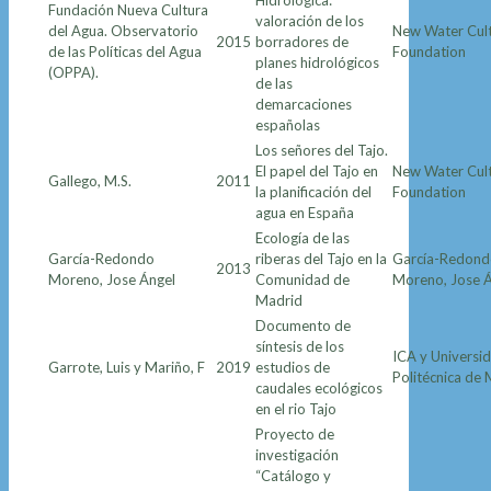
Hidrológica:
Fundación Nueva Cultura
valoración de los
del Agua. Observatorio
New Water Cul
2015
borradores de
de las Políticas del Agua
Foundation
planes hidrológicos
(OPPA).
de las
demarcaciones
españolas
Los señores del Tajo.
El papel del Tajo en
New Water Cul
Gallego, M.S.
2011
la planificación del
Foundation
agua en España
Ecología de las
García-Redondo
riberas del Tajo en la
García-Redon
2013
Moreno, Jose Ángel
Comunidad de
Moreno, Jose 
Madrid
Documento de
síntesis de los
ICA y Universi
Garrote, Luis y Mariño, F
2019
estudios de
Politécnica de
caudales ecológicos
en el rio Tajo
Proyecto de
investigación
“Catálogo y