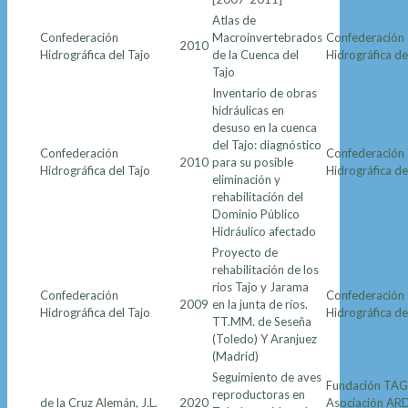
Atlas de
Confederación
Macroinvertebrados
Confederación
2010
Hidrográfica del Tajo
de la Cuenca del
Hidrográfica de
Tajo
Inventario de obras
hidráulicas en
desuso en la cuenca
del Tajo: diagnóstico
Confederación
Confederación
2010
para su posible
Hidrográfica del Tajo
Hidrográfica de
eliminación y
rehabilitación del
Dominio Público
Hidráulico afectado
Proyecto de
rehabilitación de los
ríos Tajo y Jarama
Confederación
Confederación
2009
en la junta de ríos.
Hidrográfica del Tajo
Hidrográfica de
TT.MM. de Seseña
(Toledo) Y Aranjuez
(Madrid)
Seguimiento de aves
Fundación TAG
reproductoras en
de la Cruz Alemán, J.L.
2020
Asociación AR