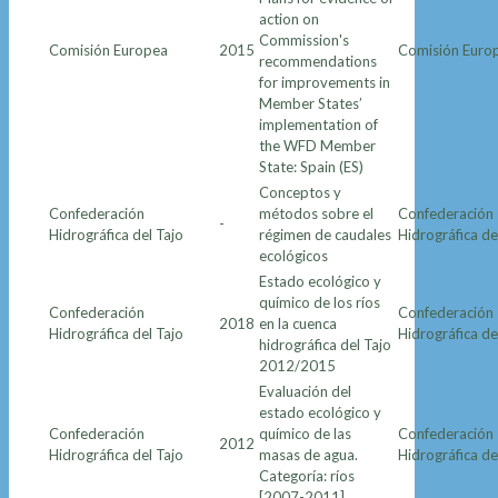
action on
Commission's
Comisión Europea
2015
Comisión Euro
recommendations
for improvements in
Member States’
implementation of
the WFD Member
State: Spain (ES)
Conceptos y
Confederación
métodos sobre el
Confederación
-
Hidrográfica del Tajo
régimen de caudales
Hidrográfica de
ecológicos
Estado ecológico y
químico de los ríos
Confederación
Confederación
2018
en la cuenca
Hidrográfica del Tajo
Hidrográfica de
hidrográfica del Tajo
2012/2015
Evaluación del
estado ecológico y
Confederación
químico de las
Confederación
2012
Hidrográfica del Tajo
masas de agua.
Hidrográfica de
Categoría: ríos
[2007-2011]