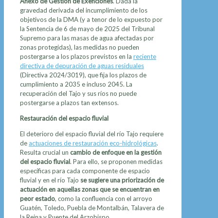
Anexo de Gestión de Exenciones
. Dada la
gravedad derivada del incumplimiento de los
objetivos de la DMA (y a tenor de lo expuesto por
la Sentencia de 6 de mayo de 2025 del Tribunal
Supremo para las masas de agua afectadas por
zonas protegidas), las medidas no pueden
postergarse a los plazos previstos en la
reciente
directiva de depuración de aguas residuales
(Directiva 2024/3019), que fija los plazos de
cumplimiento a 2035 e incluso 2045. La
recuperación del Tajo y sus ríos no puede
postergarse a plazos tan extensos.
Restauración del espacio fluvial
El deterioro del espacio fluvial del río Tajo requiere
de
actuaciones de restauración eco-hidrológicas
.
Resulta crucial un
cambio de enfoque en la gestión
del espacio fluvial
. Para ello, se proponen medidas
específicas para cada componente de espacio
fluvial y en el río Tajo
se sugiere una priorización de
actuación en aquellas zonas que se encuentran en
peor estado
, como la confluencia con el arroyo
Guatén, Toledo, Puebla de Montalbán, Talavera de
la Reina y Puente del Arzobispo.