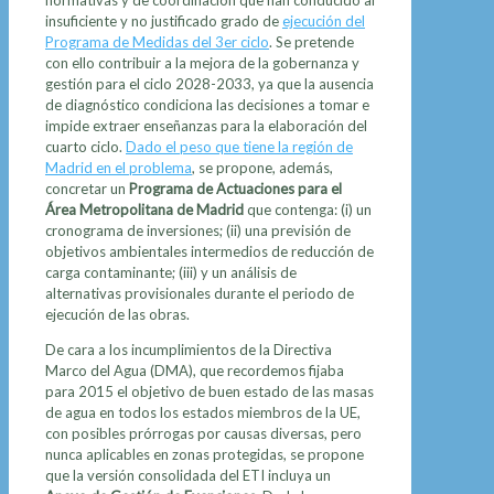
normativas y de coordinación que han conducido al
insuficiente y no justificado grado de
ejecución del
Programa de Medidas del 3er ciclo
. Se pretende
con ello contribuir a la mejora de la gobernanza y
gestión para el ciclo 2028-2033, ya que la ausencia
de diagnóstico condiciona las decisiones a tomar e
impide extraer enseñanzas para la elaboración del
cuarto ciclo.
Dado el peso que tiene la región de
Madrid en el problema
, se propone, además,
concretar un
Programa de Actuaciones para el
Área Metropolitana de Madrid
que contenga: (i) un
cronograma de inversiones; (ii) una previsión de
objetivos ambientales intermedios de reducción de
carga contaminante; (iii) y un análisis de
alternativas provisionales durante el periodo de
ejecución de las obras.
De cara a los incumplimientos de la Directiva
Marco del Agua (DMA), que recordemos fijaba
para 2015 el objetivo de buen estado de las masas
de agua en todos los estados miembros de la UE,
con posibles prórrogas por causas diversas, pero
nunca aplicables en zonas protegidas, se propone
que la versión consolidada del ETI incluya un