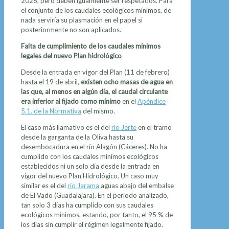
2026, pero deben igualmente ser respetados. Para
el conjunto de los caudales ecológicos mínimos, de
nada serviría su plasmación en el papel si
posteriormente no son aplicados.
Falta de cumplimiento de los caudales mínimos
legales del nuevo Plan hidrológico
Desde la entrada en vigor del Plan (11 de febrero)
hasta el 19 de abril,
existen ocho masas de agua en
las que, al menos en algún día, el caudal circulante
era inferior al fijado como mínimo
en el
Apéndice
5.1. de la Normativa
del mismo.
El caso más llamativo es el del
río Jerte
en el tramo
desde la garganta de la Oliva hasta su
desembocadura en el río Alagón (Cáceres). No ha
cumplido con los caudales mínimos ecológicos
establecidos ni un solo día desde la entrada en
vigor del nuevo Plan Hidrológico. Un caso muy
similar es el del
río Jarama
aguas abajo del embalse
de El Vado (Guadalajara). En el periodo analizado,
tan solo 3 días ha cumplido con sus caudales
ecológicos mínimos, estando, por tanto, el 95 % de
los días sin cumplir el régimen legalmente fijado.