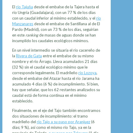
El
río Tajuña
desde el embalse de la Tajera hasta el
río Ungría (Guadalajara), con un 77 % de los días
con un caudal inferior al mínimo establecido, y el
río
Manzanares
desde el embalse de Santillana al de El
Pardo (Madrid), con un 73 % de los días, seguirían
en este
ranking
de masas de aguas donde se han
incumplido los caudales ecológicos mínimos.
En un nivel intermedio se situaría el río cacereño de
la
Rivera de Gata
entre el embalse de su mismo
nombre y el río Árrago. Lleva acumulados 21 días
(32 %) sin el caudal ecológico mínimo que le
corresponde legalmente. El madrileño
río Lozoya
,
desde el embalse del Atazar hasta el río Jarama ha
acumulado 4 días (6 %) de incumplimiento. Si bien,
hay que señalar, que los 62 restantes analizados su
caudal está de forma continua en el mínimo
establecido.
Finalmente, en el eje del Tajo también encontramos
dos situaciones de incumplimiento: el tramo
madrileño del
río Tajo a su paso por Aranjuez
(6
días; 9 %), así como el mismo río Tajo, ya en la